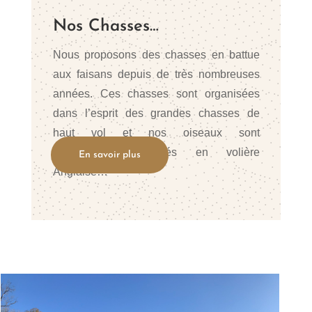
Nos Chasses…
Nous proposons des chasses en battue
aux faisans depuis de très nombreuses
années. Ces chasses sont organisées
dans l’esprit des grandes chasses de
haut vol et nos oiseaux sont
principalement élevés en volière
En savoir plus
Anglaise…